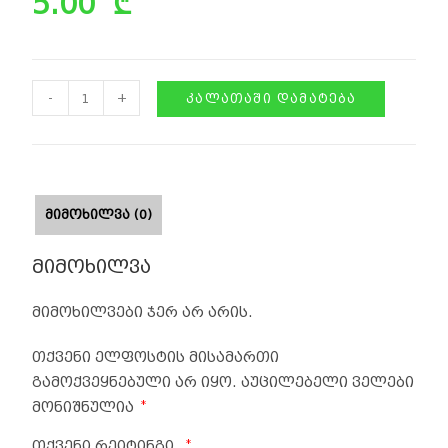
5.00
₾
-
+
ᲙᲐᲚᲐᲗᲐᲨᲘ ᲓᲐᲛᲐᲢᲔᲑᲐ
ᲛᲘᲛᲝᲮᲘᲚᲕᲐ (0)
მიმოხილვა
მიმოხილვები ჯერ არ არის.
თქვენი ელფოსტის მისამართი
გამოქვეყნებული არ იყო.
აუცილებელი ველები
*
მონიშნულია
*
თქვენი რეიტინგი