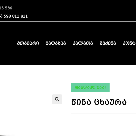
85 536
) 598 811 811
მთავარი
მაღაზია
კალათა
შეძენა
კონტ
ᲤᲐᲡᲓᲐᲙᲚᲔᲑᲐ!
წინა ცხაურა
🔍