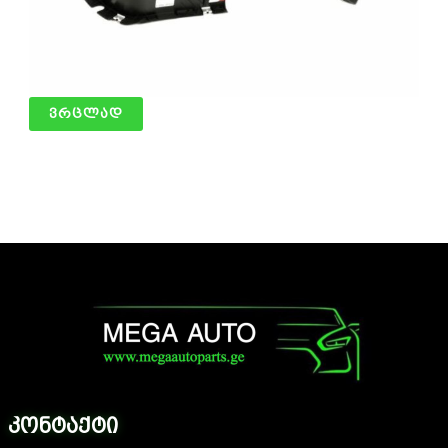
ფრთის საფენი მარჯვენა
ვრცლად
კონტაქტი