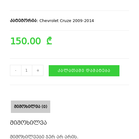
კატეგორია:
Chevrolet Cruze 2009-2014
150.00
₾
-
+
ᲙᲐᲚᲐᲗᲐᲨᲘ ᲓᲐᲛᲐᲢᲔᲑᲐ
ᲛᲘᲛᲝᲮᲘᲚᲕᲐ (0)
მიმოხილვა
მიმოხილვები ჯერ არ არის.