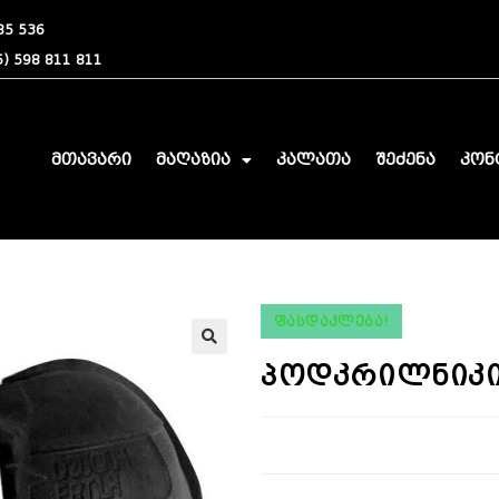
85 536
) 598 811 811
მთავარი
მაღაზია
კალათა
შეძენა
კონ
ᲤᲐᲡᲓᲐᲙᲚᲔᲑᲐ!
🔍
პოდკრილნიკი