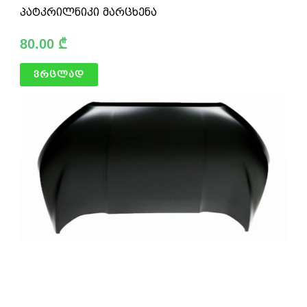
პატკრილნიკი მარცხენა
80.00
₾
ვრცლად