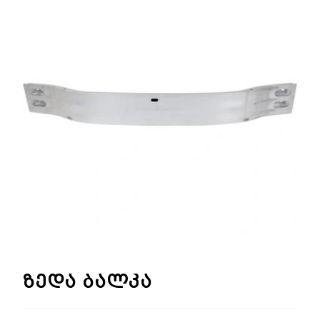
🔍
ზედა ბალკა