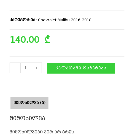
კატეგორია:
Chevrolet Malibu 2016-2018
140.00
₾
-
+
ᲙᲐᲚᲐᲗᲐᲨᲘ ᲓᲐᲛᲐᲢᲔᲑᲐ
ᲛᲘᲛᲝᲮᲘᲚᲕᲐ (0)
მიმოხილვა
მიმოხილვები ჯერ არ არის.