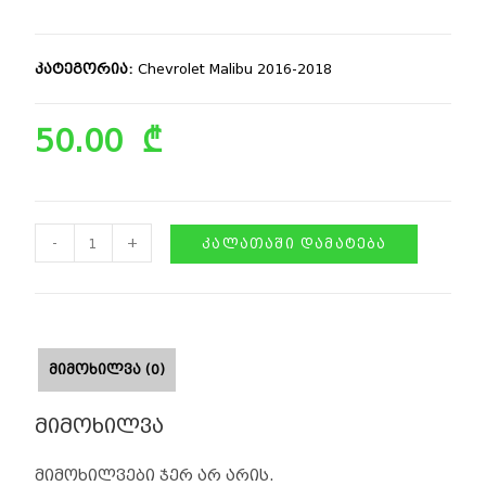
კატეგორია:
Chevrolet Malibu 2016-2018
50.00
₾
-
+
ᲙᲐᲚᲐᲗᲐᲨᲘ ᲓᲐᲛᲐᲢᲔᲑᲐ
ᲛᲘᲛᲝᲮᲘᲚᲕᲐ (0)
მიმოხილვა
მიმოხილვები ჯერ არ არის.