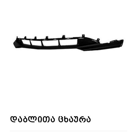
🔍
დაბლითა ცხაურა