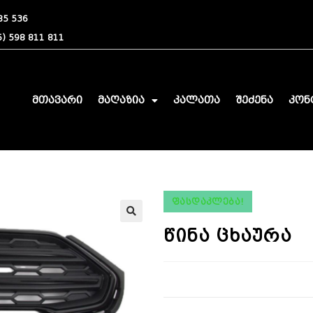
85 536
) 598 811 811
მთავარი
მაღაზია
კალათა
შეძენა
კონ
ᲤᲐᲡᲓᲐᲙᲚᲔᲑᲐ!
🔍
წინა ცხაურა