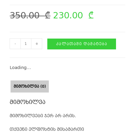
350.00
₾
230.00
₾
-
+
ᲙᲐᲚᲐᲗᲐᲨᲘ ᲓᲐᲛᲐᲢᲔᲑᲐ
Loading...
ᲛᲘᲛᲝᲮᲘᲚᲕᲐ (0)
მიმოხილვა
მიმოხილვები ჯერ არ არის.
თქვენი ელფოსტის მისამართი