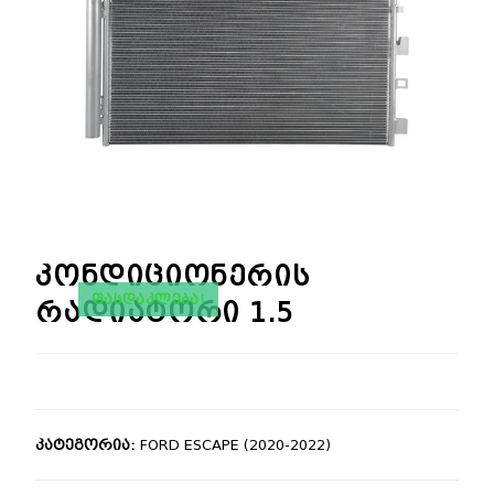
🔍
კონდიციონერის
ᲤᲐᲡᲓᲐᲙᲚᲔᲑᲐ!
რადიატორი 1.5
კატეგორია:
FORD ESCAPE (2020-2022)