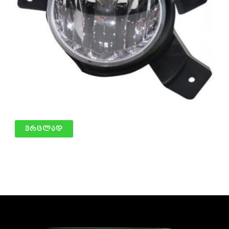
ტუმანიკი მარჯვენა
ვრცლად