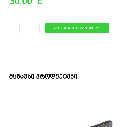
30.00
₾
-
+
ᲙᲐᲚᲐᲗᲐᲨᲘ ᲓᲐᲛᲐᲢᲔᲑᲐ
მსგავსი პროდუქტები