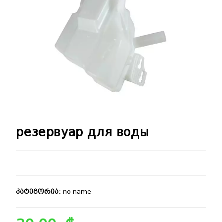
🔍
резервуар для воды
კატეგორია:
no name